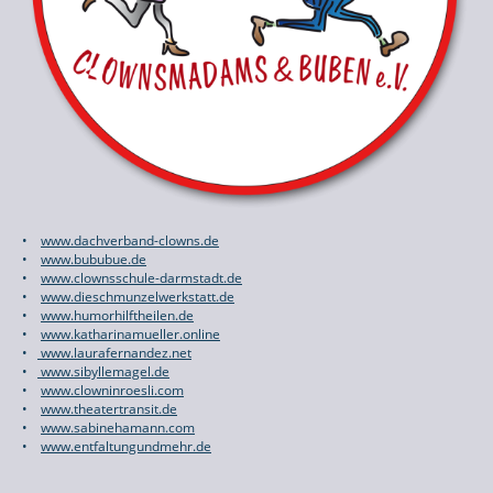
•
www.dachverband-clowns.de
•
www.bububue.de
•
www.clownsschule-darmstadt.de
•
www.dieschmunzelwerkstatt.de
•
www.humorhilftheilen.de
•
www.katharinamueller.online
•
www.laurafernandez.net
•
www.sibyllemagel.de
•
www.clowninroesli.com
•
www.theatertransit.de
•
www.sabinehamann.com
•
www.entfaltungundmehr.de